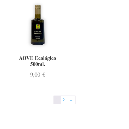
AOVE Ecológico
500ml.
9,00
€
1
2
→