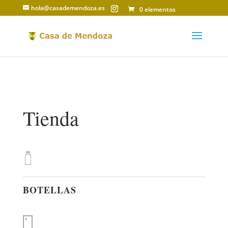
hola@casademendoza.es
0 elementos
Tienda
BOTELLAS