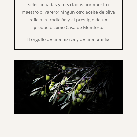
seleccionadas y mezcladas por nuestro
maestro olivarero; ningún otro aceite de oliva
refleja la tradición y el prestigio de un
producto como Casa de Mendoza.
El orgullo de una marca y de una familia.