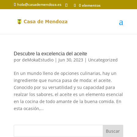
hola@casademendoza.es
0 elementos
Descubre la excelencia del aceite
por
deMokaEstudio
|
Jun 30, 2023
|
Uncategorized
En un mundo lleno de opciones culinarias, hay un
ingrediente que nunca pasa de moda: el aceite.
Conocido por su versatilidad y su capacidad para
realzar los sabores, el aceite es un elemento esencial
en la cocina de todo amante de la buena comida. En
esta ocasión,...
Buscar